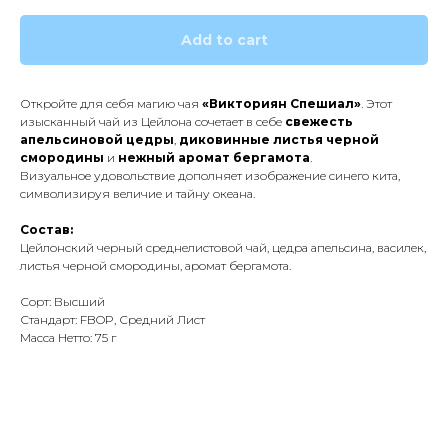
Add to cart
Откройте для себя магию чая
«Викториян Спешиал»
. Этот
изысканный чай из Цейлона сочетает в себе
свежесть
апельсиновой цедры
,
диковинные листья черной
смородины
и
нежный аромат бергамота
.
Визуальное удовольствие дополняет изображение синего кита,
символизируя величие и тайну океана.
Состав:
Цейлонский черный среднелистовой чай, цедра апельсина, василек,
листья черной смородины, аромат бергамота.
Сорт: Высший
Стандарт: FBOP, Средний Лист
Масса Нетто: 75 г