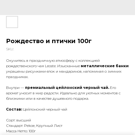
Рождество и птички 100г
SKU:
Окунитесь в праздничную атмосферу с коллекцией
рождественского чая Leoste. Изысканные
металлические банки
украшены рисунками елок и мандаринов, напоминая о зимних
праздниках.
Внутри —
премиальный цейлонский черный чай.
Его
аромат уносит в мир радости. Идеально для уютных моментов с
близкими или в качестве душевного подарка.
Состав:
Цейлонский черный чай
Сорт: высший
Стандарт: Pekoe, Крупный Лист
Масса Нетто: 100г